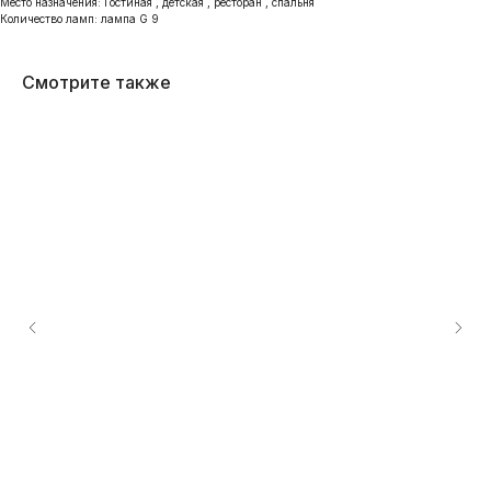
Место назначения: Гостиная , детская , ресторан , спальня
Количество ламп: лампа G 9
Смотрите также