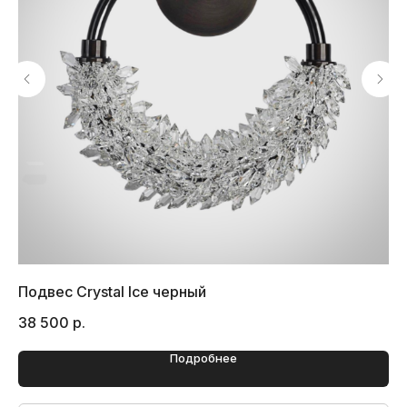
Подвес Crystal Ice черный
Бр
38 500
р.
21
Подробнее