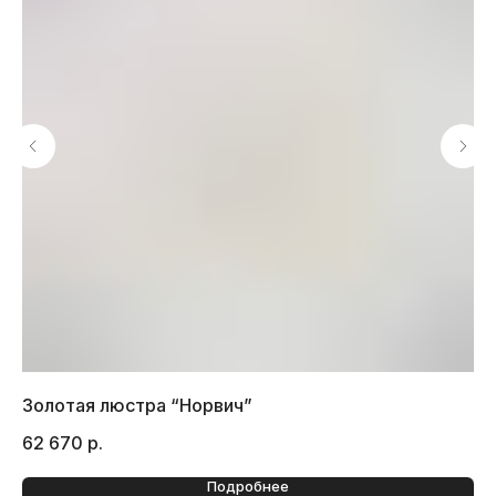
Золотая люстра “Норвич”
Лю
62 670
р.
64
Подробнее