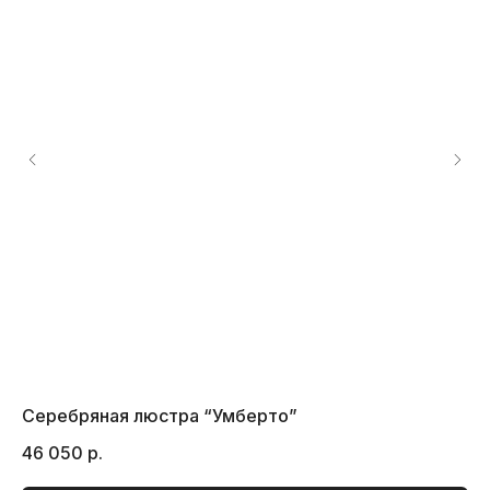
Серебряная люстра “Умберто”
Лю
46 050
р.
15