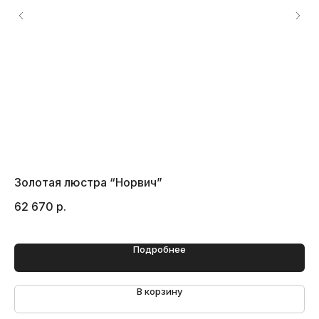
Золотая люстра “Норвич”
Лю
62 670
р.
19
Подробнее
В корзину