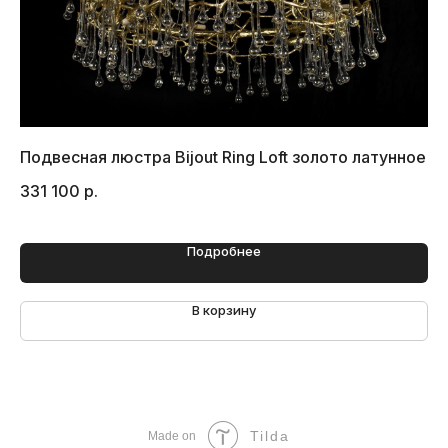
Подвесная люстра Bijout Ring Loft золото латунное
Лю
331 100
р.
35
Подробнее
В корзину
Tilda
Made on