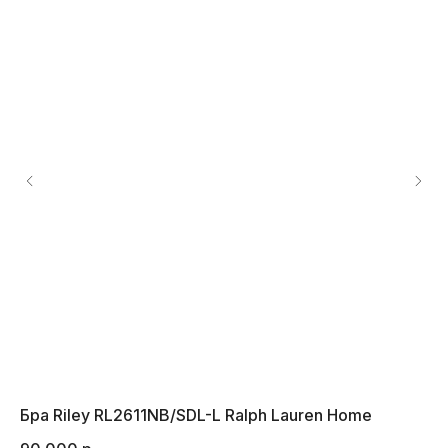
Бра Riley RL2611NB/SDL-L Ralph Lauren Home
На